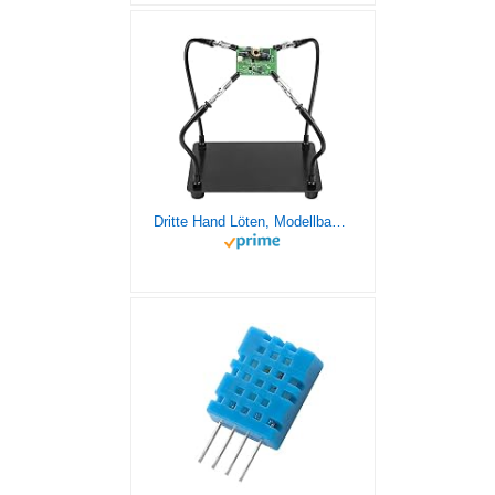
Dritte Hand Löten, Modellbau Zubehör, tonhui Löt-Leiterplattenhalter-Werkzeug, Four Arms Helping Hands Bastelt Schmuck Hobby-Werkstatt Helping Station