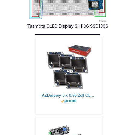
Tasmota OLED Display SH1106 SSD1306
AZDelivery 5 x 0,96 Zoll OLED Display I2C SSD1306 Chip 128 x 64 Pixel I2C Bildschirm Anzeigemodul mit weißen Zeichen kompatibel mit Arduino und Raspberry Pi inklusive E-Book!