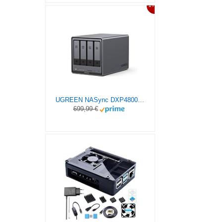
17%
UGREEN NASync DXP4800 Plus 4-Bay Desktop NAS, Intel Pentium Gold 8505 5-Core CPU, 8GB DDR5 RAM, 128G SSD, 1 * 10GbE, 1 * 2,5GbE, 2*M.2 NVMe-Steckplätze, 4K HDMI, Network Attached Storage (Diskless)
699,99 €