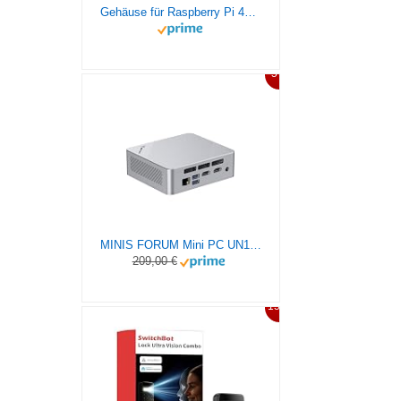
Gehäuse für Raspberry Pi 4b 8GB/4GB/2GB, 5.1V 3A USB-C Netzteil, 3 x Kühlkörper, Micro HDMI Adapterkabel, Gehäuse Case mit Lüfter für Raspberry Pi 4 Model b (für Raspberry Pi Board Nicht Enthalten)
5%
MINIS FORUM Mini PC UN150P, Intel Twin Lake N150, 16GB DDR4 512GB M.2 2280 PCIe/SATA SSD + 2.5″ SATA + TF Solt, USB3.2 (PD&DP, 2x HDMI, 2.5G RJ45, WiFi6
209,00 €
15%