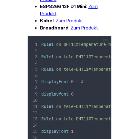
ESP8266 12F D1 Mini
:
Zum
Produkt
Kabel
:
Zum Produkt
Breadboard
:
Zum Produkt
Rule1
on
DHT11#Temperature
do
DisplayTe
Rule1
on
tele-DHT11#Temperature
do
Disp
Rule1
on
tele-DHT11#Temperature
do
Disp
DisplayFont
0
-
4
displayfont
0
Rule1
on
tele-DHT11#Temperature
do
Disp
Rule1
on
tele-DHT11#Temperature
do
Disp
displayfont
1