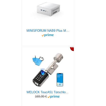
MINISFORUM NAB9 Plus Mini PC mit Intel Core i9 12900HK(14C/20T, bis zu 5.0GHz),Mini Computer Intel lris Xe Grafik 1TB PCIe4.0 SSD 32GB DDR4,OCuLink,Triple Display mit HDMI+DP+USB4, 5xUSB Port,2.5G LAN
30%
WELOCK ToucA51 Türschloss Fingerabdruck, Passcode Fingerabdruck Schloss Haustür, mit RFID-Karte App, Elektronische Zahlencode Türschloss Verstellbarer Schließzylinder für 30-70mm Tür
169,00 €