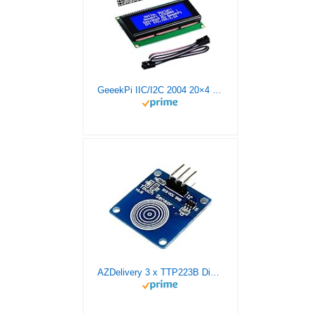
GeeekPi IIC/I2C 2004 20×4 Character LCD Module Display Blue Backlight, Support I2C Protocol, LCD 2004 Module Shield für Arduino UNO Raspberry Pi
AZDelivery 3 x TTP223B Digitaler Kapazitiver Touch Sensor, Switch Modul kompatibel mit Arduino inklusive E-Book!