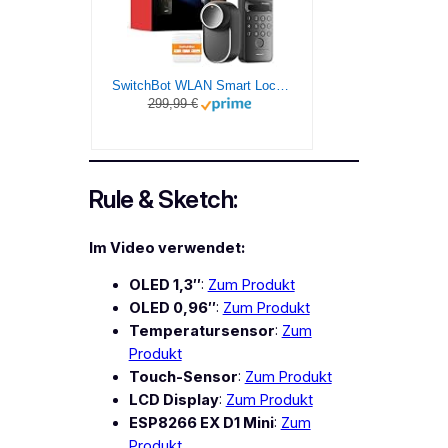
SwitchBot WLAN Smart Lock Ultra mit Keypad Vision, 3D-Gesichts-/Fingerabdruckerkennung, Elektronisches Türschloss mit Aufladbarem Akku, Öffnen per Gesicht, Fingerprint, Code, Alexa, unterstützt Matter
299,99 €
Rule & Sketch:
Im Video verwendet:
OLED 1,3″
:
Zum Produkt
OLED 0,96″
:
Zum Produkt
Temperatursensor
:
Zum
Produkt
Touch-Sensor
:
Zum Produkt
LCD Display
:
Zum Produkt
ESP8266 EX D1 Mini
:
Zum
Produkt